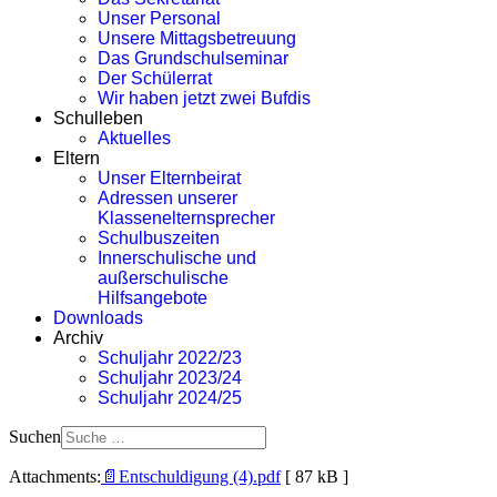
Unser Personal
Unsere Mittagsbetreuung
Das Grundschulseminar
Der Schülerrat
Wir haben jetzt zwei Bufdis
Schulleben
Aktuelles
Eltern
Unser Elternbeirat
Adressen unserer
Klassenelternsprecher
Schulbuszeiten
Innerschulische und
außerschulische
Hilfsangebote
Downloads
Archiv
Schuljahr 2022/23
Schuljahr 2023/24
Schuljahr 2024/25
Suchen
Attachments:
📄
Entschuldigung (4).pdf
[ 87 kB ]